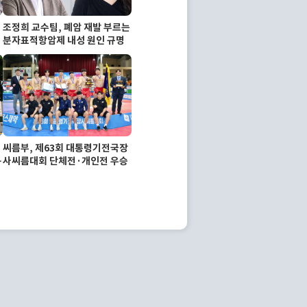
고
조정희 교수팀, 폐암 재발 부르는
분자표적항암제 내성 원인 규명
씨름부, 제63회 대통령기전국장
따
사씨름대회 단체전·개인전 우승