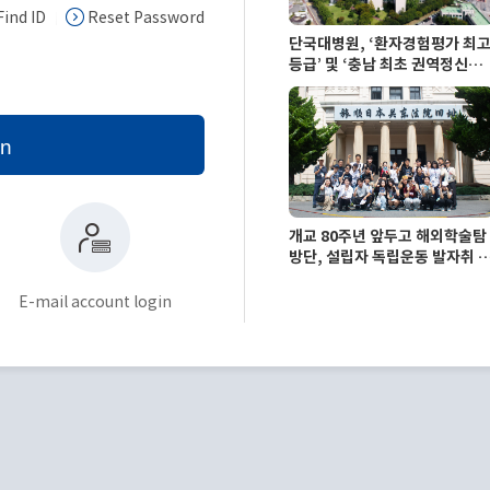
Find ID
Reset Password
단국대병원, ‘환자경험평가 최
등급’ 및 ‘충남 최초 권역정신응
급의료센터’ 지정
in
개교 80주년 앞두고 해외학술탐
방단, 설립자 독립운동 발자취 
라 창학정신 되새겨
E-mail account login